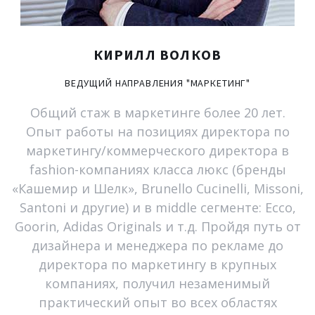
КИРИЛЛ
ВОЛКОВ
ВЕДУЩИЙ
НАПРАВЛЕНИЯ
"МАРКЕТИНГ"
Общий стаж в маркетинге более 20 лет.
Опыт работы на позициях директора по
маркетингу/коммерческого директора в
fashion-компаниях класса люкс (бренды
«Кашемир и Шелк», Brunello Cucinelli, Missoni,
Santoni и другие) и в middle сегменте: Ecco,
Goorin, Adidas Originals и т.д. Пройдя путь от
дизайнера и менеджера по рекламе до
директора по маркетингу в крупных
компаниях, получил незаменимый
практический опыт во всех областях